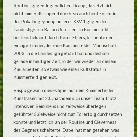
GEGEN
Routine gegen Jugendlichen Drang, da setzt sich
RASPO
UETERSEN,
nicht immer die Jugend durch, so auch heute nicht in
SIEG
DER
der Pokalbegegnung unseres KSV 1 gegen den
„ZWEITEN“
BEI
Landesligisten Raspo Uetersen, in Kummerfeld
COSMUS
II.
bestens bekannt durch Peter Ehlers, bis heute der
einzige Trainer, der eine Kummerfelder Mannschaft
2003 in die Landesliga geführt hat und deshalb
gerade in heutiger Zeit, in der wir wieder an diesem
Ziel arbeiten, so etwas wie einen Kultstatus in
Kummerfeld genießt.
Raspo gewann dieses Spiel auf dem Kummerfelder
Kunstrasen mit 2:0, nachdem sich unser Team trotz
intensiven Bemühens und zeitweise überlegen
geführter Spielweise nicht zum Torerfolg durchsetzen
konnte und letztlich an der Routine und Cleverness
des Gegners scheiterte. Dabei hat man gesehen, was