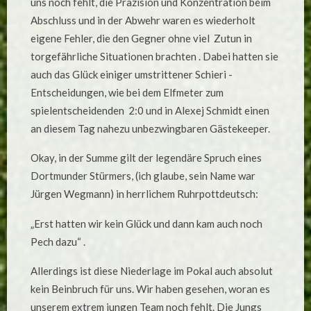
uns noch fehlt, die Präzision und Konzentration beim
Abschluss und in der Abwehr waren es wiederholt
eigene Fehler, die den Gegner ohne viel Zutun in
torgefährliche Situationen brachten . Dabei hatten sie
auch das Glück einiger umstrittener Schieri -
Entscheidungen, wie bei dem Elfmeter zum
spielentscheidenden 2:0 und in Alexej Schmidt einen
an diesem Tag nahezu unbezwingbaren Gästekeeper.
Okay, in der Summe gilt der legendäre Spruch eines
Dortmunder Stürmers, (ich glaube, sein Name war
Jürgen Wegmann) in herrlichem Ruhrpottdeutsch:
„Erst hatten wir kein Glück und dann kam auch noch
Pech dazu“ .
Allerdings ist diese Niederlage im Pokal auch absolut
kein Beinbruch für uns. Wir haben gesehen, woran es
unserem extrem jungen Team noch fehlt. Die Jungs