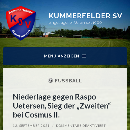
KUMMERFELDER SV
eingetragener Verein seit 1960
MENÜ ANZEIGEN
FUSSBALL
Niederlage gegen Raspo
Uetersen, Sieg der „Zweiten“
bei Cosmus II.
FÜR
12. SEPTEMBER 2021
/
KOMMENTARE DEAKTIVIERT
NIEDERLAGE