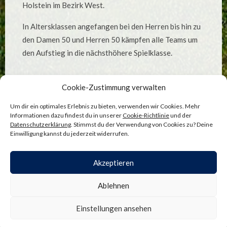
Holstein im Bezirk West.
In Altersklassen angefangen bei den Herren bis hin zu
den Damen 50 und Herren 50 kämpfen alle Teams um
den Aufstieg in die nächsthöhere Spielklasse.
Cookie-Zustimmung verwalten
Aktuelle Mannschaften
Um dir ein optimales Erlebnis zu bieten, verwenden wir Cookies. Mehr
Damen 50
Informationen dazu findest du in unserer
Cookie-Richtlinie
und der
Datenschutzerklärung
. Stimmst du der Verwendung von Cookies zu? Deine
Herren 50
Einwilligung kannst du jederzeit widerrufen.
Akzeptieren
ADMINISTRATION
—
COOKIE-RICHTLINIE
—
Ablehnen
DATENSCHUTZ
—
IMPRESSUM
SITE BY
BENJAMIN BÖGE
—
NACH OBEN ↑
Einstellungen ansehen