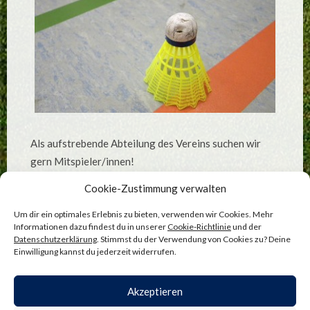
Als aufstrebende Abteilung des Vereins suchen wir
gern Mitspieler/innen!
Du bist herzlich willkommen!
Cookie-Zustimmung verwalten
Wir sind montags von 20.00 – 22.00 Uhr in der
Um dir ein optimales Erlebnis zu bieten, verwenden wir Cookies. Mehr
Halle.
Informationen dazu findest du in unserer
Cookie-Richtlinie
und der
Datenschutzerklärung
. Stimmst du der Verwendung von Cookies zu? Deine
Schläger können gestellt werden.
Einwilligung kannst du jederzeit widerrufen.
Akzeptieren