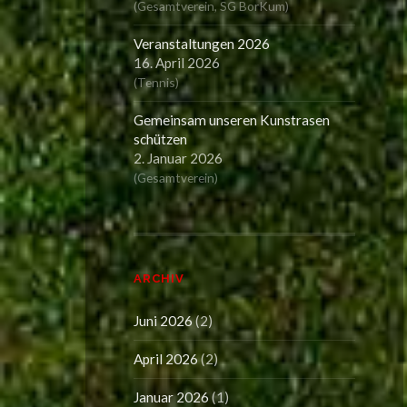
(
Gesamtverein
,
SG BorKum
)
Veranstaltungen 2026
16. April 2026
(
Tennis
)
Gemeinsam unseren Kunstrasen
schützen
2. Januar 2026
(
Gesamtverein
)
ARCHIV
Juni 2026
(2)
April 2026
(2)
Januar 2026
(1)