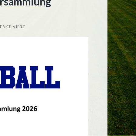
versammlung
FÜR
EAKTIVIERT
EINLADUNG
ZUR
SPARTENVERSAMMLUNG
PICKLEBALL