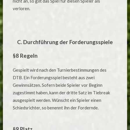
nicht an, so gilt das Spiel für diesen Spieler als
verloren.
C. Durchführung der Forderungsspiele
§8 Regeln
Gespielt wird nach den Turnierbestimmungen des
DTB. Ein Forderungsspiel besteht aus zwei
Gewinnsätzen. Sofern beide Spieler vor Beginn
zugestimmt haben, kann der dritte Satz im Tiebreak
ausgespielt werden. Wünscht ein Spieler einen
Schiedsrichter, so benennt ihn der Fordernde.
§9 Platz