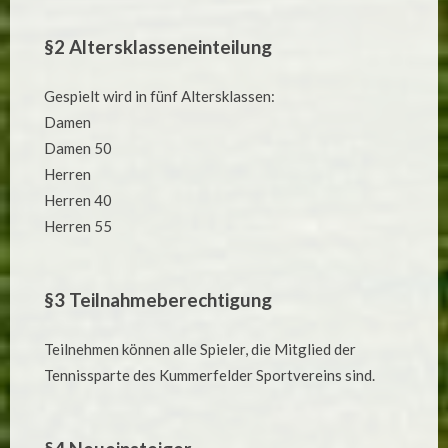
§2 Altersklasseneinteilung
Gespielt wird in fünf Altersklassen:
Damen
Damen 50
Herren
Herren 40
Herren 55
§3 Teilnahmeberechtigung
Teilnehmen können alle Spieler, die Mitglied der
Tennissparte des Kummerfelder Sportvereins sind.