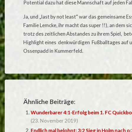
Potential dazu hat diese Mannschaft auf jeden Fal
Ja, und „last by not least“ war das gemeinsame Es
Familie Lemcke, ihr macht das super !!), an dem si
trotz des zeitlichen Abstandes zu ihrem Spiel, be
Highlight eines denkwürdigen Fußballtages auf 
Ossenpadd in Kummerfeld.
Ähnliche Beiträge:
Wunderbarer 4:1-Erfolg beim 1. FC Quickbo
(23. November 2019)
Endlich mal belohnt: 3:2 Sieg in Holm nach 