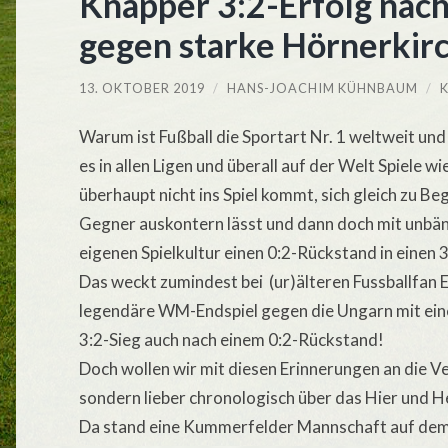
Knapper 3:2-Erfolg nac
gegen starke Hörnerkirc
13. OKTOBER 2019
/
HANS-JOACHIM KÜHNBAUM
/
Warum ist Fußball die Sportart Nr. 1 weltweit und
es in allen Ligen und überall auf der Welt Spiele w
überhaupt nicht ins Spiel kommt, sich gleich zu B
Gegner auskontern lässt und dann doch mit unbä
eigenen Spielkultur einen 0:2-Rückstand in einen 3
Das weckt zumindest bei (ur)älteren Fussballfan 
legendäre WM-Endspiel gegen die Ungarn mit eine
3:2-Sieg auch nach einem 0:2-Rückstand!
Doch wollen wir mit diesen Erinnerungen an die V
sondern lieber chronologisch über das Hier und H
Da stand eine Kummerfelder Mannschaft auf dem P