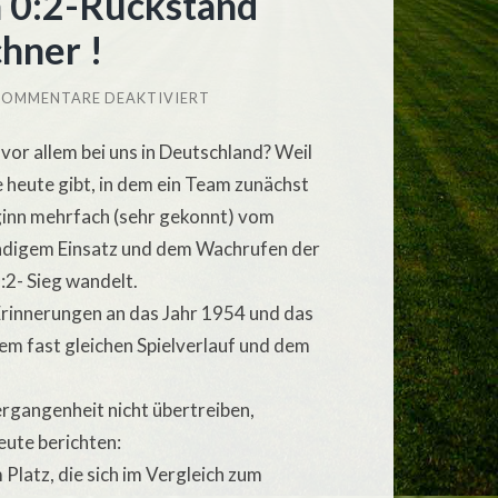
h 0:2-Rückstand
hner !
FÜR
KOMMENTARE DEAKTIVIERT
KNAPPER
3:2-
 vor allem bei uns in Deutschland? Weil
ERFOLG
NACH
ie heute gibt, in dem ein Team zunächst
0:2-
RÜCKSTAND
eginn mehrfach (sehr gekonnt) vom
GEGEN
STARKE
ndigem Einsatz und dem Wachrufen der
HÖRNERKIRCHNER
!
:2- Sieg wandelt.
Erinnerungen an das Jahr 1954 und das
m fast gleichen Spielverlauf und dem
ergangenheit nicht übertreiben,
eute berichten:
latz, die sich im Vergleich zum