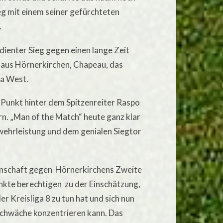
eg mit einem seiner gefürchteten
.
rdienter Sieg gegen einen lange Zeit
 aus Hörnerkirchen, Chapeau, das
ga West.
 Punkt hinter dem Spitzenreiter Raspo
n. „Man of the Match“ heute ganz klar
wehrleistung und dem genialen Siegtor
nnschaft gegen Hörnerkirchens Zweite
kte berechtigen zu der Einschätzung,
r Kreisliga 8 zu tun hat und sich nun
Schwäche konzentrieren kann. Das