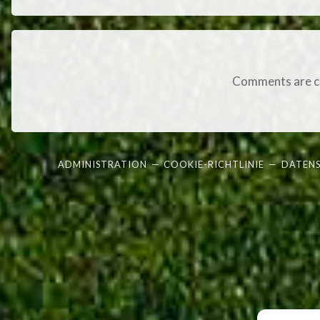
Comments are c
ADMINISTRATION
—
COOKIE-RICHTLINIE
—
DATEN