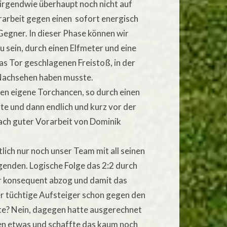
irgendwie überhaupt noch nicht auf
rarbeit gegen einen sofort energisch
Gegner. In dieser Phase können wir
zu sein, durch einen Elfmeter und eine
s Tor geschlagenen Freistoß, in der
 Nachsehen haben musste.
ten eigene Torchancen, so durch einen
tte und dann endlich und kurz vor der
ach guter Vorarbeit von Dominik
tlich nur noch unser Team mit all seinen
genden. Logische Folge das 2:2 durch
er konsequent abzog und damit das
er tüchtige Aufsteiger schon gegen den
te? Nein, dagegen hatte ausgerechnet
en etwas und schaffte das kaum noch