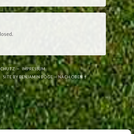
losed.
SCHUTZ
—
IMPRESSUM
SITE BY
BENJAMIN BÖGE
—
NACH OBEN ↑