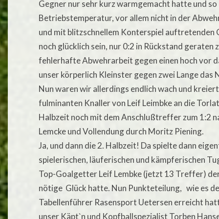
Gegner nur sehr kurz warmgemacht hatte und so 
Betriebstemperatur, vor allem nicht in der Abweh
und mit blitzschnellem Konterspiel auftretenden 
noch glücklich sein, nur 0:2 in Rückstand geraten 
fehlerhafte Abwehrarbeit gegen einen hoch vor da
unser körperlich Kleinster gegen zwei Lange das
Nun waren wir allerdings endlich wach und kreier
fulminanten Knaller von Leif Leimbke an die Torla
Halbzeit noch mit dem Anschlußtreffer zum 1:2 n
Lemcke und Vollendung durch Moritz Piening.
Ja, und dann die 2. Halbzeit! Da spielte dann eigen
spielerischen, läuferischen und kämpferischen Tu
Top-Goalgetter Leif Lembke (jetzt 13 Treffer) d
nötige Glück hatte. Nun Punkteteilung, wie es d
Tabellenführer Rasensport Uetersen erreicht hat
unser Käpt`n und Kopfballspezialist Torben Hans