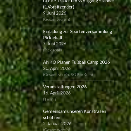
Große Trauer um Wolfgang Ständer
(1.Vorsitzender)
9. Juni 2026
(
Gesamtverein
)
Einladung zur Spartenversammlung
Pickleball
7. Juni 2026
(
Pickleball
)
ANKO Planen Fußball Camp 2026
20. April 2026
(
Gesamtverein
,
SG BorKum
)
Veranstaltungen 2026
16. April 2026
(
Tennis
)
Gemeinsam unseren Kunstrasen
schützen
2. Januar 2026
(
Gesamtverein
)