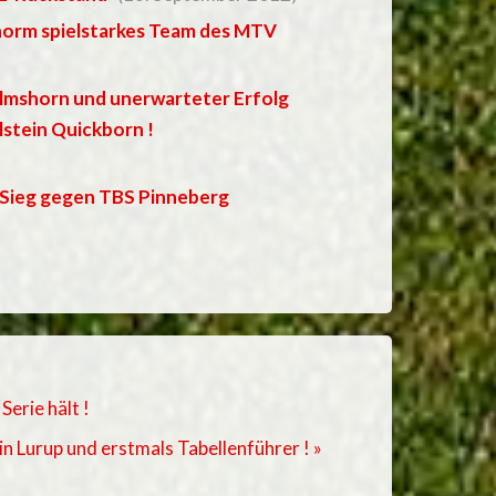
enorm spielstarkes Team des MTV
Elmshorn und unerwarteter Erfolg
lstein Quickborn !
-Sieg gegen TBS Pinneberg
erie hält !
n Lurup und erstmals Tabellenführer ! »