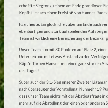
erhoffte Siegtor zu einem am Ende grandiosen Si
Kopfbälle nach einem Freistoß von Hannes Rudek
Fazit heute: Ein glücklicher, aber am Ende auch ve
ebenbürtigen und stark aufspielenden Aufsteiger
Team ist wirklich eine Bereicherung der Bezirksli
Unser Team nun mit 30 Punkten auf Platz 2, einen
Uetersen und mit etwas Abstand zu den Verfolger
Käpt`n Torben Hansen mit einer ganz starken Ab
des Tages !
Super auch der 3:1-Sieg unserer Zweiten Ligama
nach überzeugender Vorstellung. Nunmehr 19 Pun
dass unser Team nichts mit der Abstiegsfrage in de
mehr auf die Abstellung der einen oder anderen 