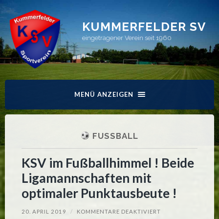
KUMMERFELDER SV
eingetragener Verein seit 1960
MENÜ ANZEIGEN
FUSSBALL
KSV im Fußballhimmel ! Beide
Ligamannschaften mit
optimaler Punktausbeute !
FÜR
20. APRIL 2019
/
KOMMENTARE DEAKTIVIERT
KSV