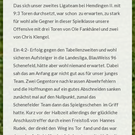
IM
Das sich unser zweites Ligateam bei Hemdingen II. mit
FUSSBALLHIMMEL !
B
9:3 Toren durchsetzt, war schon zu erwarten, zu stark
EIDE L
IGAMANNSCHAFTE
für wohl alle Gegner in dieser Spielklasse unsere
IT O
PTIMALER P
Offensive mit drei Toren von Ole Fankhänel und zwei
UNKTAUSBEUTE !
von Chris Klengel.
Ein 4:2- Erfolg gegen den Tabellenzweiten und wohl
sicheren Aufsteiger in die Landesliga, BlauWeiss 96
Schenefeld, hätte aber wohl niemand erwartet. Dabei
sah das am Anfang gar nicht gut aus für unser junges
Team. Zwei Gegentore nach krassen Abwehrfehlern
und die Hoffnungen auf ein gutes Abschneiden sanken
zunächst mal auf den Nullpunkt, zumal das
Schenefelder Team dann das Spielgeschehen im Griff
hatte. Kurz vor der Halbzeit allerdings der glückliche
Anschlusstreffer durch einen Freistoß von Hannes
Rudek, der direkt den Weg ins Tor fand und das war