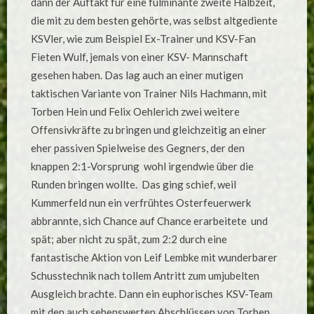
dann der Auftakt für eine fulminante zweite Halbzeit,
die mit zu dem besten gehörte, was selbst altgediente
KSVler, wie zum Beispiel Ex-Trainer und KSV-Fan
Fieten Wulf, jemals von einer KSV- Mannschaft
gesehen haben. Das lag auch an einer mutigen
taktischen Variante von Trainer Nils Hachmann, mit
Torben Hein und Felix Oehlerich zwei weitere
Offensivkräfte zu bringen und gleichzeitig an einer
eher passiven Spielweise des Gegners, der den
knappen 2:1-Vorsprung wohl irgendwie über die
Runden bringen wollte. Das ging schief, weil
Kummerfeld nun ein verfrühtes Osterfeuerwerk
abbrannte, sich Chance auf Chance erarbeitete und
spät; aber nicht zu spät, zum 2:2 durch eine
fantastische Aktion von Leif Lembke mit wunderbarer
Schusstechnik nach tollem Antritt zum umjubelten
Ausgleich brachte. Dann ein euphorisches KSV-Team
mit den auch sehenswerten Abschlüssen von Torben