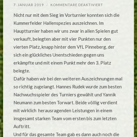
FÜR
7. JANUAR 2019
/
KOMMENTARE DEAKTIVIERT
KSV-
TEAM
Nicht nur mit dem Sieg im Vorturnier konnten sich die
ERFÄHRT
GLEICH
Kummerfelder Hallenspezies auszeichnen. Im
DREI
AUSZEICHNUNGE
Hauptturnier haben wir uns zwar in allen Spielen gut
BEIM
HAUPTTURNIER
verkauft, belegten aber mit vier Punkten nur den
UM
DEN
vierten Platz, knapp hinter dem VfL Pinneberg, der
BERT-
MEYER-
sich ein glückliches Unentschieden gegen uns
CUP
erkämpfte und mit einem Punkt mehr den 3. Platz
belegte.
Dafür haben wir bei den weiteren Auszeichnungen mal
so richtig zugelangt. Hannes Rudek wurde zum besten
Nachwuchsspieler des Turniers gewählt und Yannik
Neumann zum besten Torwart. Beide völlig verdient
mit wirklich herausragenden Leistungen in einem
insgesamt starken Team vom ersten bis zum letzten
Auftritt.
Und für das gesamte Team gab es dann auch noch die