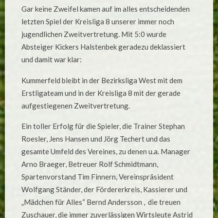
DIE
Gar keine Zweifel kamen auf im alles entscheidenden
„ZWEITE“
ENTGEHT
letzten Spiel der Kreisliga 8 unserer immer noch
DEM
ABSTIEG:
jugendlichen Zweitvertretung. Mit 5:0 wurde
5:0-
SIEG
Absteiger Kickers Halstenbek geradezu deklassiert
GEGEN
KICKERS
und damit war klar:
HALSTENBEK!
Kummerfeld bleibt in der Bezirksliga West mit dem
Erstligateam und in der Kreisliga 8 mit der gerade
aufgestiegenen Zweitvertretung.
Ein toller Erfolg für die Spieler, die Trainer Stephan
Roesler, Jens Hansen und Jörg Techert und das
gesamte Umfeld des Vereines, zu denen u.a. Manager
Arno Braeger, Betreuer Rolf Schmidtmann,
Spartenvorstand Tim Finnern, Vereinspräsident
Wolfgang Ständer, der Fördererkreis, Kassierer und
„Mädchen für Alles“ Bernd Andersson , die treuen
Zuschauer, die immer zuverlässigen Wirtsleute Astrid