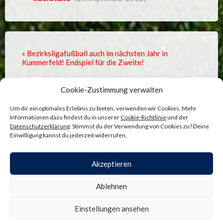
« Bezirksligafußball auch im nächsten Jahr in
Kummerfeld! Endspiel für die Zweite!
Meisterhafte Altherren-Fußballer schaffen souverän
Cookie-Zustimmung verwalten
den Aufstieg in die AB-Klasse »
Um dir ein optimales Erlebnis zu bieten, verwenden wir Cookies. Mehr
Informationen dazu findest du in unserer
Cookie-Richtlinie
und der
Datenschutzerklärung
. Stimmst du der Verwendung von Cookies zu? Deine
Einwilligung kannst du jederzeit widerrufen.
Comments are closed.
Akzeptieren
ADMINISTRATION
—
COOKIE-RICHTLINIE
—
Ablehnen
DATENSCHUTZ
—
IMPRESSUM
SITE BY
BENJAMIN BÖGE
—
NACH OBEN ↑
Einstellungen ansehen