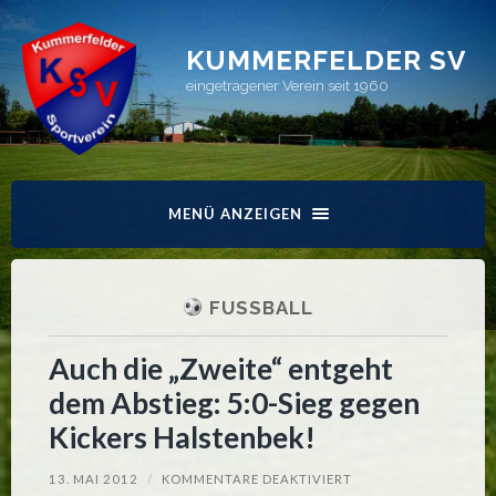
KUMMERFELDER SV
eingetragener Verein seit 1960
MENÜ ANZEIGEN
FUSSBALL
Auch die „Zweite“ entgeht
dem Abstieg: 5:0-Sieg gegen
Kickers Halstenbek!
FÜR
13. MAI 2012
/
KOMMENTARE DEAKTIVIERT
AUCH