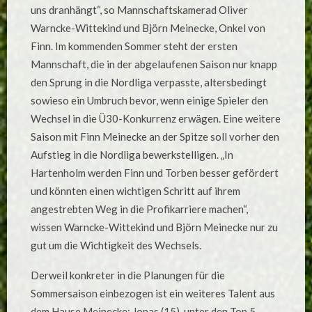
uns dranhängt“, so Mannschaftskamerad Oliver
Warncke-Wittekind und Björn Meinecke, Onkel von
Finn. Im kommenden Sommer steht der ersten
Mannschaft, die in der abgelaufenen Saison nur knapp
den Sprung in die Nordliga verpasste, altersbedingt
sowieso ein Umbruch bevor, wenn einige Spieler den
Wechsel in die Ü30-Konkurrenz erwägen. Eine weitere
Saison mit Finn Meinecke an der Spitze soll vorher den
Aufstieg in die Nordliga bewerkstelligen. „In
Hartenholm werden Finn und Torben besser gefördert
und könnten einen wichtigen Schritt auf ihrem
angestrebten Weg in die Profikarriere machen“,
wissen Warncke-Wittekind und Björn Meinecke nur zu
gut um die Wichtigkeit des Wechsels.
Derweil konkreter in die Planungen für die
Sommersaison einbezogen ist ein weiteres Talent aus
dem Hause Meinecke: Jonas (15), unter den Top 5