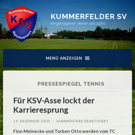
KUMMERFELDER SV
eingetragener Verein seit 1960
MENÜ ANZEIGEN
PRESSESPIEGEL TENNIS
Für KSV-Asse lockt der
Karrieresprung
FÜR
19. DEZEMBER 2009
/
KOMMENTARE DEAKTIVIERT
FÜR
KSV-
Finn Meinecke und Torben Otto werden vom TC
ASSE