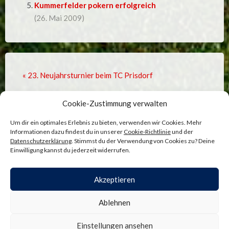
Kummerfelder pokern erfolgreich
(26. Mai 2009)
« 23. Neujahrsturnier beim TC Prisdorf
Mach mit – bilde Mannschaften für die Tennis-Hobby-
Cookie-Zustimmung verwalten
Runden-Spiele »
Um dir ein optimales Erlebnis zu bieten, verwenden wir Cookies. Mehr
Informationen dazu findest du in unserer
Cookie-Richtlinie
und der
Datenschutzerklärung
. Stimmst du der Verwendung von Cookies zu? Deine
Einwilligung kannst du jederzeit widerrufen.
Comments are closed.
Akzeptieren
ADMINISTRATION
—
COOKIE-RICHTLINIE
—
Ablehnen
DATENSCHUTZ
—
IMPRESSUM
SITE BY
BENJAMIN BÖGE
—
NACH OBEN ↑
Einstellungen ansehen