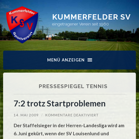
KUMMERFELDER SV
eingetragener Verein seit 1960
MENÜ ANZEIGEN
PRESSESPIEGEL TENNIS
7:2 trotz Startproblemen
FÜR
14. MAI 2009
/
KOMMENTARE DEAKTIVIERT
7:2
TROTZ
Der Staffelsieger in der Herren-Landesliga wird am
STARTPROBLEMEN
6. Juni gekürt, wenn der SV Louisenlund und