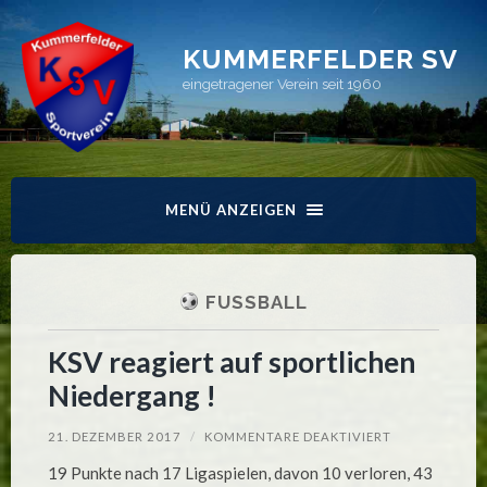
KUMMERFELDER SV
eingetragener Verein seit 1960
MENÜ ANZEIGEN
FUSSBALL
KSV reagiert auf sportlichen
Niedergang !
FÜR
21. DEZEMBER 2017
/
KOMMENTARE DEAKTIVIERT
KSV
REAGIERT
19 Punkte nach 17 Ligaspielen, davon 10 verloren, 43
AUF