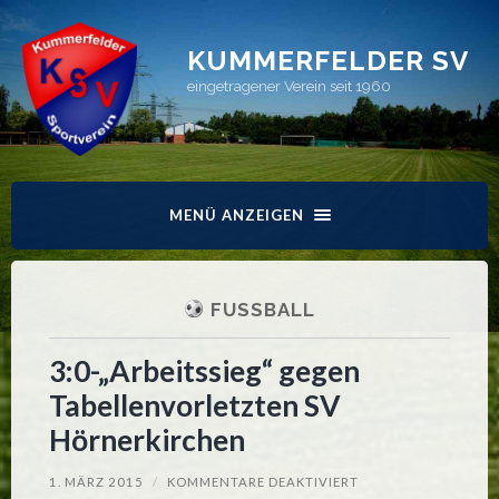
KUMMERFELDER SV
eingetragener Verein seit 1960
MENÜ ANZEIGEN
FUSSBALL
3:0-„Arbeitssieg“ gegen
Tabellenvorletzten SV
Hörnerkirchen
FÜR
1. MÄRZ 2015
/
KOMMENTARE DEAKTIVIERT
3:0-