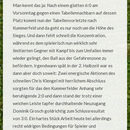
„ARBEITSSIEG“
Man kennt das ja: Nach einem glatten 6:0 am
GEGEN
TABELLENVORLETZ
Vorsonntag gegen einen Tabellennachbarn auf dessen
SV
HÖRNERKIRCHEN
Platz kommt nun der Tabellenvorletzte nach
Kummerfeld und da geht es nur noch um die Höhe des
Sieges. Und dann fehlt schnell die Konzentration,
während es dem spielerisch nun wirklich sehr
limitierten Gegner mit Kampf bis zum Umfallen immer
wieder gelingt, den Ball aus der Gefahrenzone zu
befördern. Irgendwann spät in der 2. Halbzeit war es
dann aber doch soweit: Zwei energische Aktionen des
schnellen Chris Klengel mit herrlichem Abschluss
sorgten für das den Kummerfelder Anhang sehr
beruhigende 2:0 und dann stand der trotz einer
weichen Leiste tapfer durchhaltende Neuzugang
Dominik Grosch goldrichtig zum Schlussresultat
von 3:0. Ein hartes Stück Arbeit heute bei allerdings
recht widrigen Bedingungen für Spieler und