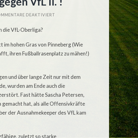
egen VfL II. !
FÜR
MMENTARE DEAKTIVIERT
VERDIENTE
0:1-
 die VfL-Oberliga?
SCHLAPPE
GEGEN
VFL
t im hohen Gras von Pinneberg (Wie
II.
!
afft, ihren Fußballrasenplatz zu mähen!)
gen und über lange Zeit nur mit dem
de, wurden am Ende auch die
erstört. Fast hätte Sascha Petersen,
 gemacht hat, als alle Offensivkräfte
 aber der Ausnahmekeeper des VfL kam
zfähige, zuletzt so starke