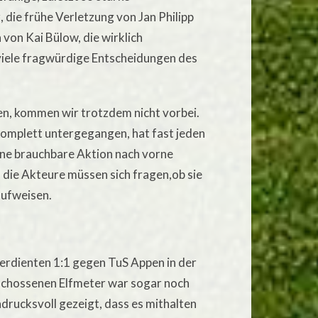
 die frühe Verletzung von Jan Philipp
von Kai Bülow, die wirklich
 viele fragwürdige Entscheidungen des
ben, kommen wir trotzdem nicht vorbei.
komplett untergegangen, hat fast jeden
ne brauchbare Aktion nach vorne
 die Akteure müssen sich fragen,ob sie
 aufweisen.
erdienten 1:1 gegen TuS Appen in der
schossenen Elfmeter war sogar noch
drucksvoll gezeigt, dass es mithalten