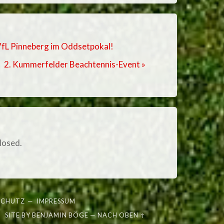
 VfL Pinneberg im Oddsetpokal!
2. Kummerfelder Beachtennis-Event »
losed.
SCHUTZ
—
IMPRESSUM
SITE BY
BENJAMIN BÖGE
—
NACH OBEN ↑