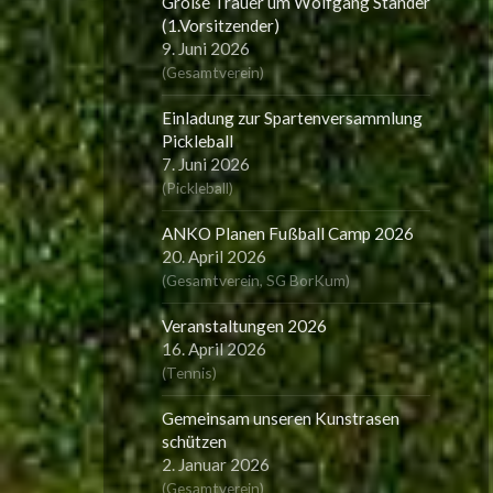
Große Trauer um Wolfgang Ständer
(1.Vorsitzender)
9. Juni 2026
(
Gesamtverein
)
Einladung zur Spartenversammlung
Pickleball
7. Juni 2026
(
Pickleball
)
ANKO Planen Fußball Camp 2026
20. April 2026
(
Gesamtverein
,
SG BorKum
)
Veranstaltungen 2026
16. April 2026
(
Tennis
)
Gemeinsam unseren Kunstrasen
schützen
2. Januar 2026
(
Gesamtverein
)