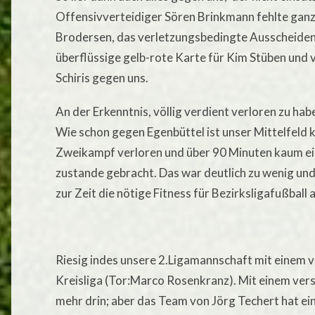
Offensivverteidiger Sören Brinkmann fehlte ganz,
Brodersen, das verletzungsbedingte Ausscheiden 
überflüssige gelb-rote Karte für Kim Stüben und
Schiris gegen uns.
An der Erkenntnis, völlig verdient verloren zu ha
Wie schon gegen Egenbüttel ist unser Mittelfeld 
Zweikampf verloren und über 90 Minuten kaum ei
zustande gebracht. Das war deutlich zu wenig und
zur Zeit die nötige Fitness für Bezirksligafußball
Riesig indes unsere 2.Ligamannschaft mit einem v
Kreisliga (Tor:Marco Rosenkranz). Mit einem ver
mehr drin; aber das Team von Jörg Techert hat ein