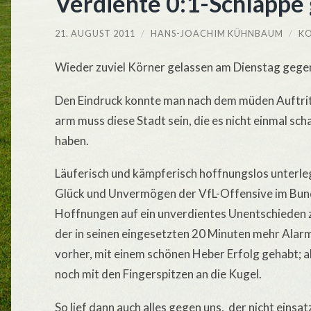
Verdiente 0:1-Schlappe g
21. AUGUST 2011
/
HANS-JOACHIM KÜHNBAUM
/
KO
Wieder zuviel Körner gelassen am Dienstag gegen
Den Eindruck konnte man nach dem müden Auftrit
arm muss diese Stadt sein, die es nicht einmal sch
haben.
Läuferisch und kämpferisch hoffnungslos unterle
Glück und Unvermögen der VfL-Offensive im Bun
Hoffnungen auf ein unverdientes Unentschieden z
der in seinen eingesetzten 20 Minuten mehr Alarm
vorher, mit einem schönen Heber Erfolg gehabt;
noch mit den Fingerspitzen an die Kugel.
So lief dann auch alles gegen uns, der nicht einsat