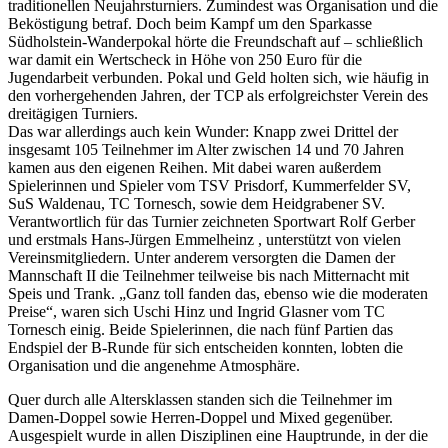
traditionellen Neujahrsturniers. Zumindest was Organisation und die
Chikhi
Beköstigung betraf. Doch beim Kampf um den Sparkasse
holt
Südholstein-Wanderpokal hörte die Freundschaft auf – schließlich
den
war damit ein Wertscheck in Höhe von 250 Euro für die
Wanderpo
Jugendarbeit verbunden. Pokal und Geld holten sich, wie häufig in
den vorhergehenden Jahren, der TCP als erfolgreichster Verein des
dreitägigen Turniers.
Das war allerdings auch kein Wunder: Knapp zwei Drittel der
insgesamt 105 Teilnehmer im Alter zwischen 14 und 70 Jahren
kamen aus den eigenen Reihen. Mit dabei waren außerdem
Spielerinnen und Spieler vom TSV Prisdorf, Kummerfelder SV,
SuS Waldenau, TC Tornesch, sowie dem Heidgrabener SV.
Verantwortlich für das Turnier zeichneten Sportwart Rolf Gerber
und erstmals Hans-Jürgen Emmelheinz , unterstützt von vielen
Vereinsmitgliedern. Unter anderem versorgten die Damen der
Mannschaft II die Teilnehmer teilweise bis nach Mitternacht mit
Speis und Trank. „Ganz toll fanden das, ebenso wie die moderaten
Preise“, waren sich Uschi Hinz und Ingrid Glasner vom TC
Tornesch einig. Beide Spielerinnen, die nach fünf Partien das
Endspiel der B-Runde für sich entscheiden konnten, lobten die
Organisation und die angenehme Atmosphäre.
Quer durch alle Altersklassen standen sich die Teilnehmer im
Damen-Doppel sowie Herren-Doppel und Mixed gegenüber.
Ausgespielt wurde in allen Disziplinen eine Hauptrunde, in der die