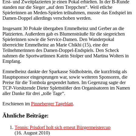
Erst- und Zweitplazierten je einen Pokal erhielten. In der B-Runde
standen nur die Sieger „auf dem Treppchen“. Weil etliche
Spielerinnen an Meden-Spielen teilnahmen, musste das Endspiel im
Damen-Doppel allerdings verschoben werden.
Insgesamt 30 Pokale übergaben Emmelheinz und Gerber an die
Platzierten. Außerdem gab es Blumensträuße für die siegreichen
Spielerinnen sowie die Service-Damen. Den Wanderpokal
überreichte Emmelheinz an Marie
Chikhi
(15), eine der
Teilnehmerinnen des Damen-Doppel-Endspiels. Den Scheck
nahmen die Sportwartinnen Katrin Stolper und Martina Wolters in
Empfang.
Emmelheinz dankte der Sparkasse Südholstein, die kurzfristig als
Hauptsponsor eingesprungen war, sowie weiteren Sponsoren, die
Preise für die Tombola gespendet hatten. Im Gegenzug sagte der
TCP-Vorsitzende Dieter Splettstößer den Organisatoren im Namen
aller Danke für drei „tolle Tage“.
Erschienen im
Pinneberger Tageblatt
.
Ähnliche Beiträge:
Tennis: Prisdorf holt sich erneut Bürgermeistercup
(16. August 2010)