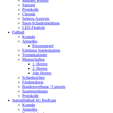
Mitglied werden
Satzung
Protokolle
Chronik
Selgros-Ausweis
Sport-Schadenmeldung
LED-Flutlicht
Fußball
Kontakt
Aktuelles
Pressespiegel
Erteilung Spielerlaubnis
Terminkalender
Mannschaften
1. Herren
2. Herren
Alte Herren
Schiedsrichter
Fördererkreis
Bandenwerbung / Carports
Spartenordnung
Protokolle
Jugendfußball SG BorKum
Kontakt
Aktuelles