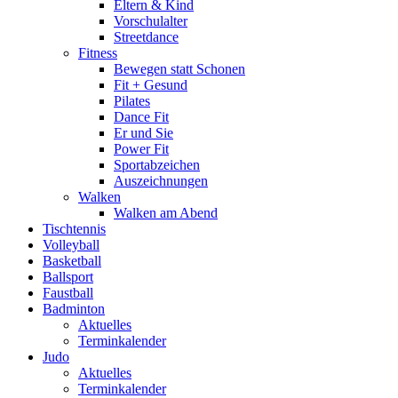
Eltern & Kind
Vorschulalter
Streetdance
Fitness
Bewegen statt Schonen
Fit + Gesund
Pilates
Dance Fit
Er und Sie
Power Fit
Sportabzeichen
Auszeichnungen
Walken
Walken am Abend
Tischtennis
Volleyball
Basketball
Ballsport
Faustball
Badminton
Aktuelles
Terminkalender
Judo
Aktuelles
Terminkalender