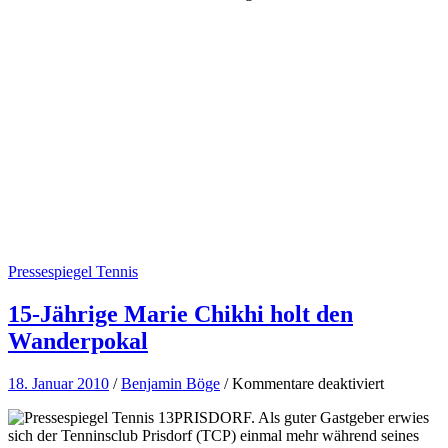
Pressespiegel Tennis
15-Jährige Marie Chikhi holt den
Wanderpokal
für
18. Januar 2010
/
Benjamin Böge
/
Kommentare deaktiviert
15-
PRISDORF.
Als guter Gastgeber erwies
Jährige
sich der Tenninsclub Prisdorf (TCP) einmal mehr während seines
Marie