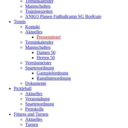
Terminkalender
Mannschaften
Trainingszeiten
ANKO Planen Fußballcamp SG BorKum
Tennis
Kontakt
Aktuelles
Pressespiegel
Terminkalender
Mannschaften
Damen 50
Herren 50
Vereinsmeister
Spartenordnung
Gastspielordnung
Ranglistenordnung
Dokumente
Pickleball
Aktuelles
Veranstaltung
Spartenordnung
Protokolle
Fitness und Turnen
Aktuelles
Turnen