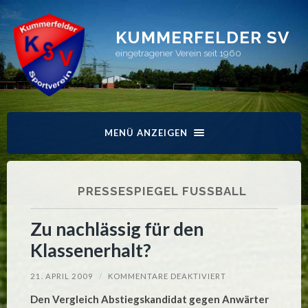
KUMMERFELDER SV
eingetragener Verein seit 1960
MENÜ ANZEIGEN
PRESSESPIEGEL FUSSBALL
Zu nachlässig für den
Klassenerhalt?
FÜR
21. APRIL 2009
/
KOMMENTARE DEAKTIVIERT
ZU
NACHLÄSSIG
Den Vergleich Abstiegskandidat gegen Anwärter
FÜR