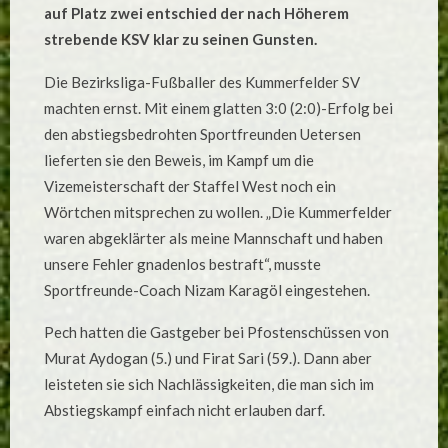
DEN
auf Platz zwei entschied der nach Höherem
KLASSENERHALT?
strebende KSV klar zu seinen Gunsten.
Die Bezirksliga-Fußballer des Kummerfelder SV
machten ernst. Mit einem glatten 3:0 (2:0)-Erfolg bei
den abstiegsbedrohten Sportfreunden Uetersen
lieferten sie den Beweis, im Kampf um die
Vizemeisterschaft der Staffel West noch ein
Wörtchen mitsprechen zu wollen. „Die Kummerfelder
waren abgeklärter als meine Mannschaft und haben
unsere Fehler gnadenlos bestraft“, musste
Sportfreunde-Coach Nizam Karagöl eingestehen.
Pech hatten die Gastgeber bei Pfostenschüssen von
Murat Aydogan (5.) und Firat Sari (59.). Dann aber
leisteten sie sich Nachlässigkeiten, die man sich im
Abstiegskampf einfach nicht erlauben darf.