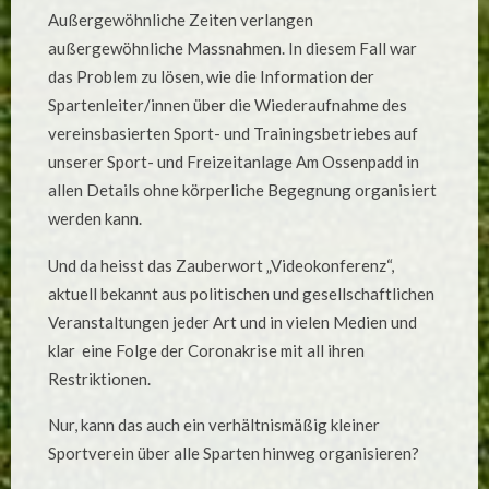
VEREINSINTERNE
Außergewöhnliche Zeiten verlangen
VIDEOKONFERENZ
GELUNGEN
außergewöhnliche Massnahmen. In diesem Fall war
!
(VON
das Problem zu lösen, wie die Information der
H.-
JOACHIM
Spartenleiter/innen über die Wiederaufnahme des
KÜHNBAUM)
vereinsbasierten Sport- und Trainingsbetriebes auf
unserer Sport- und Freizeitanlage Am Ossenpadd in
allen Details ohne körperliche Begegnung organisiert
werden kann.
Und da heisst das Zauberwort „Videokonferenz“,
aktuell bekannt aus politischen und gesellschaftlichen
Veranstaltungen jeder Art und in vielen Medien und
klar eine Folge der Coronakrise mit all ihren
Restriktionen.
Nur, kann das auch ein verhältnismäßig kleiner
Sportverein über alle Sparten hinweg organisieren?