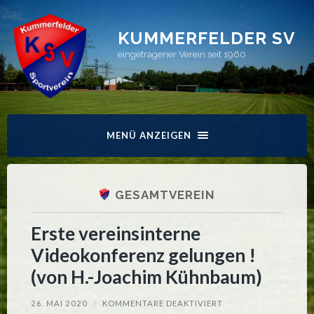
KUMMERFELDER SV
eingetragener Verein seit 1960
MENÜ ANZEIGEN
GESAMTVEREIN
Erste vereinsinterne
Videokonferenz gelungen !
(von H.-Joachim Kühnbaum)
FÜR
26. MAI 2020
/
KOMMENTARE DEAKTIVIERT
ERSTE