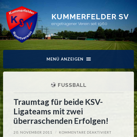
KUMMERFELDER SV
eingetragener Verein seit 1960
MENÜ ANZEIGEN
FUSSBALL
Traumtag für beide KSV-
Ligateams mit zwei
überraschenden Erfolgen!
FÜR
20. NOVEMBER 2011
/
KOMMENTARE DEAKTIVIERT
TRAUMTAG