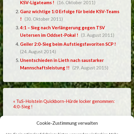
KSV-Ligateams !
(16. Oktober 2011)
Ganz wichtige 1:0 Erfolge für beide KSV-Teams
!
(30. Oktober 2011)
4:1 – Sieg nach Verlängerung gegen TSV
Uetersen im Oddset-Pokal !
(3. August 2011)
Geiler 2:0-Sieg beim Aufstiegsfavoriten SCP !
(24. August 2014)
Unentschieden in Lieth nach saustarker
Mannschaftsleistung !!
(29. August 2015)
« TuS-Holstein Quickborn-Hürde locker genommen:
4:0-Sieg !
Kalte Dusche beim 1:4 gegen Abstiegskandidaten SV
Cookie-Zustimmung verwalten
West-Eimsbüttel »