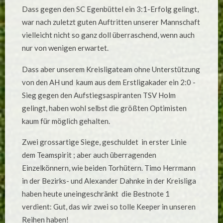
FÜR
Dass gegen den SC Egenbüttel ein 3:1-Erfolg gelingt,
BEIDE
KSV-
war nach zuletzt guten Auftritten unserer Mannschaft
LIGATEAMS
MIT
vielleicht nicht so ganz doll überraschend, wenn auch
ZWEI
ÜBERRASCH
nur von wenigen erwartet.
ERFOLGEN!
Dass aber unserem Kreisligateam ohne Unterstützung
von den AH und kaum aus dem Erstligakader ein 2:0 -
Sieg gegen den Aufstiegsaspiranten TSV Holm
gelingt, haben wohl selbst die größten Optimisten
kaum für möglich gehalten.
Zwei grossartige Siege, geschuldet in erster Linie
dem Teamspirit ; aber auch überragenden
Einzelkönnern, wie beiden Torhütern. Timo Herrmann
in der Bezirks- und Alexander Dahnke in der Kreisliga
haben heute uneingeschränkt die Bestnote 1
verdient: Gut, das wir zwei so tolle Keeper in unseren
Reihen haben!