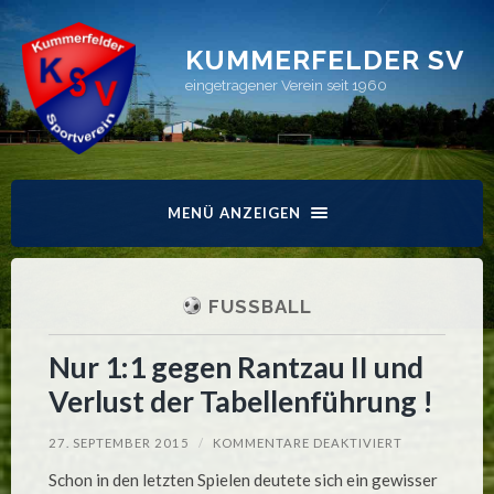
KUMMERFELDER SV
eingetragener Verein seit 1960
MENÜ ANZEIGEN
FUSSBALL
Nur 1:1 gegen Rantzau II und
Verlust der Tabellenführung !
FÜR
27. SEPTEMBER 2015
/
KOMMENTARE DEAKTIVIERT
NUR
1:1
Schon in den letzten Spielen deutete sich ein gewisser
GEGEN