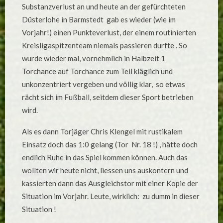
RANTZAU
Substanzverlust an und heute an der gefürchteten
II
UND
Düsterlohe in Barmstedt gab es wieder (wie im
VERLUST
DER
Vorjahr!) einen Punkteverlust, der einem routinierten
TABELLENFÜ
!
Kreisligaspitzenteam niemals passieren durfte . So
wurde wieder mal, vornehmlich in Halbzeit 1
Torchance auf Torchance zum Teil kläglich und
unkonzentriert vergeben und völlig klar, so etwas
rächt sich im Fußball, seitdem dieser Sport betrieben
wird.
Als es dann Torjäger Chris Klengel mit rustikalem
Einsatz doch das 1:0 gelang (Tor Nr. 18 !) , hätte doch
endlich Ruhe in das Spiel kommen können. Auch das
wollten wir heute nicht, liessen uns auskontern und
kassierten dann das Ausgleichstor mit einer Kopie der
Situation im Vorjahr. Leute, wirklich: zu dumm in dieser
Situation !