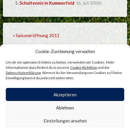
Schultennis in Kummerfeld
(6. Juli 2008)
« Saisoneröffnung 2011
3:5-Niederlage gegen SV Eidelstedt, ein Spiegelbild
Cookie-Zustimmung verwalten
der Saison! »
Um dir ein optimales Erlebnis zu bieten, verwenden wir Cookies. Mehr
Informationen dazu findest du in unserer
Cookie-Richtlinie
und der
Datenschutzerklärung
. Stimmst du der Verwendung von Cookies zu? Deine
Einwilligung kannst du jederzeit widerrufen.
Comments are closed.
Akzeptieren
ADMINISTRATION
—
COOKIE-RICHTLINIE
—
Ablehnen
DATENSCHUTZ
—
IMPRESSUM
SITE BY
BENJAMIN BÖGE
—
NACH OBEN ↑
Einstellungen ansehen