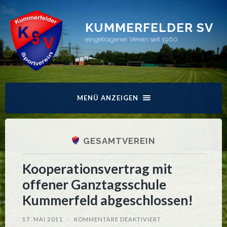
KUMMERFELDER SV
eingetragener Verein seit 1960
MENÜ ANZEIGEN
GESAMTVEREIN
Kooperationsvertrag mit
offener Ganztagsschule
Kummerfeld abgeschlossen!
FÜR
17. MAI 2011
/
KOMMENTARE DEAKTIVIERT
KOOPERATIONSVER