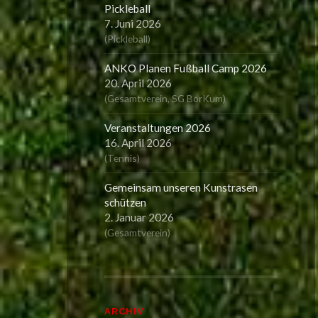
Pickleball
7. Juni 2026
(
Pickleball
)
ANKO Planen Fußball Camp 2026
20. April 2026
(
Gesamtverein
,
SG BorKum
)
Veranstaltungen 2026
16. April 2026
(
Tennis
)
Gemeinsam unseren Kunstrasen
schützen
2. Januar 2026
(
Gesamtverein
)
ARCHIV