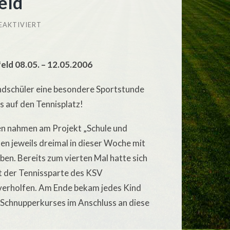
eld
FÜR
EAKTIVIERT
SCHULTENNIS
IN
KUMMERFELD
ld 08.05. – 12.05.2006
dschüler eine besondere Sportstunde
s auf den Tennisplatz!
ren nahmen am Projekt „Schule und
en jeweils dreimal in dieser Woche mit
ben. Bereits zum vierten Mal hatte sich
 der Tennissparte des KSV
 verholfen. Am Ende bekam jedes Kind
 Schnupperkurses im Anschluss an diese