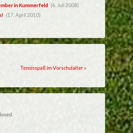
ember in Kummerfeld
(6. Juli 2008)
h!
(17. April 2010)
Tennisspaß im Vorschulalter »
losed.