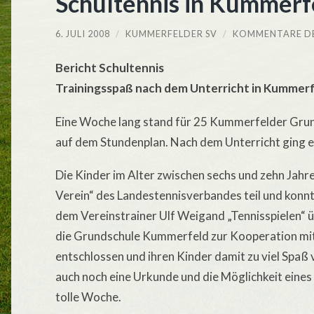
Schultennis in Kummerf
6. JULI 2008
/
KUMMERFELDER SV
/
KOMMENTARE D
Bericht Schultennis
Trainingsspaß nach dem Unterricht in Kummerfe
Eine Woche lang stand für 25 Kummerfelder Grun
auf dem Stundenplan. Nach dem Unterricht ging e
Die Kinder im Alter zwischen sechs und zehn Jah
Verein“ des Landestennisverbandes teil und konnt
dem Vereinstrainer Ulf Weigand „Tennisspielen“ ü
die Grundschule Kummerfeld zur Kooperation mit
entschlossen und ihren Kinder damit zu viel Spaß
auch noch eine Urkunde und die Möglichkeit eines
tolle Woche.