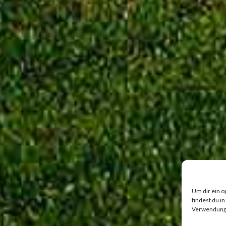
Um dir ein o
findest du i
Verwendung v