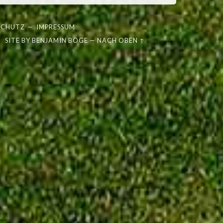
SCHUTZ
—
IMPRESSUM
SITE BY
BENJAMIN BÖGE
—
NACH OBEN ↑