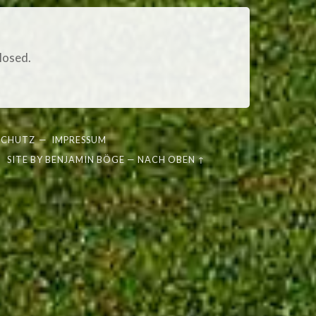
losed.
SCHUTZ
—
IMPRESSUM
SITE BY
BENJAMIN BÖGE
—
NACH OBEN ↑