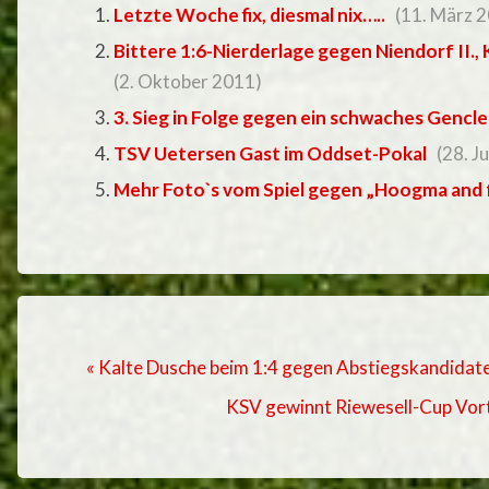
Letzte Woche fix, diesmal nix…..
(11. März 
Bittere 1:6-Nierderlage gegen Niendorf II., 
(2. Oktober 2011)
3. Sieg in Folge gegen ein schwaches Gencl
TSV Uetersen Gast im Oddset-Pokal
(28. Ju
Mehr Foto`s vom Spiel gegen „Hoogma and 
« Kalte Dusche beim 1:4 gegen Abstiegskandidat
KSV gewinnt Riewesell-Cup Vortur