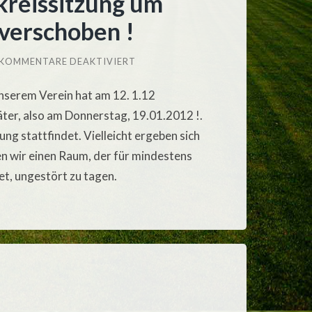
reissitzung um
 verschoben !
FÜR
KOMMENTARE DEAKTIVIERT
TURNUSMÄSSIGE F
ÖRDERERKREISSITZUNG U
 unserem Verein hat am 12. 1.12
M E
INE W
ter, also am Donnerstag, 19.01.2012 !.
OCHE A
UF 1
ng stattfindet. Vielleicht ergeben sich
9.1.12 V
ERSCHOBEN !
en wir einen Raum, der für mindestens
et, ungestört zu tagen.