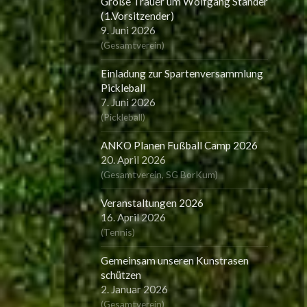
Große Trauer um Wolfgang Ständer
(1.Vorsitzender)
9. Juni 2026
(
Gesamtverein
)
Einladung zur Spartenversammlung
Pickleball
7. Juni 2026
(
Pickleball
)
ANKO Planen Fußball Camp 2026
20. April 2026
(
Gesamtverein
,
SG BorKum
)
Veranstaltungen 2026
16. April 2026
(
Tennis
)
Gemeinsam unseren Kunstrasen
schützen
2. Januar 2026
(
Gesamtverein
)