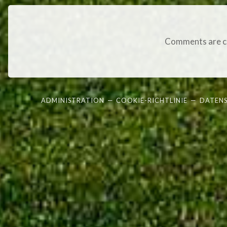
Comments are c
ADMINISTRATION
—
COOKIE-RICHTLINIE
—
DATEN