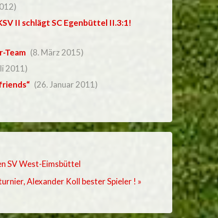
2012)
KSV II schlägt SC Egenbüttel II.3:1!
er-Team
(8. März 2015)
li 2011)
friends“
(26. Januar 2011)
en SV West-Eimsbüttel
nier, Alexander Koll bester Spieler ! »