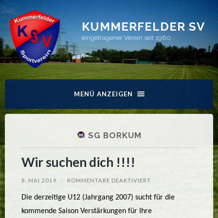
KUMMERFELDER SV
eingetragener Verein seit 1960
MENÜ ANZEIGEN
SG BORKUM
Wir suchen dich !!!!
FÜR
8. MAI 2019
/
KOMMENTARE DEAKTIVIERT
WIR
SUCHEN
Die derzeitige U12 (Jahrgang 2007) sucht für die
DICH
!!!!
kommende Saison Verstärkungen für Ihre