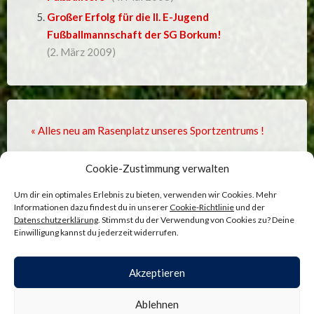
Großer Erfolg für die II. E-Jugend
Fußballmannschaft der SG Borkum!
(2. März 2009)
« Alles neu am Rasenplatz unseres Sportzentrums !
Jahreshauptversammlung KSV-Fußball ohne
Cookie-Zustimmung verwalten
Überraschungen! »
Um dir ein optimales Erlebnis zu bieten, verwenden wir Cookies. Mehr
Informationen dazu findest du in unserer
Cookie-Richtlinie
und der
Datenschutzerklärung
. Stimmst du der Verwendung von Cookies zu? Deine
Einwilligung kannst du jederzeit widerrufen.
Comments are closed.
Akzeptieren
ADMINISTRATION
—
COOKIE-RICHTLINIE
—
Ablehnen
DATENSCHUTZ
—
IMPRESSUM