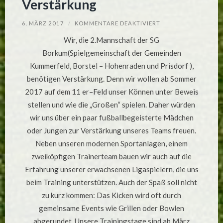
Verstärkung
FÜR
6. MÄRZ 2017
/
KOMMENTARE DEAKTIVIERT
KICK
IT!
Wir, die 2.Mannschaft der SG
WIR
SUCHEN
Borkum(Spielgemeinschaft der Gemeinden
DICH!
ZUKÜNFTIGE
Kummerfeld, Borstel – Hohenraden und Prisdorf ),
C-
JUGEND
benötigen Verstärkung. Denn wir wollen ab Sommer
(JAHRGANG
2004)
2017 auf dem 11 er–Feld unser Können unter Beweis
DER
SG
stellen und wie die „Großen“ spielen. Daher würden
BORKUM
BENÖTIGT
wir uns über ein paar fußballbegeisterte Mädchen
VERSTÄRKUNG
oder Jungen zur Verstärkung unseres Teams freuen.
Neben unseren modernen Sportanlagen, einem
zweiköpfigen Trainerteam bauen wir auch auf die
Erfahrung unserer erwachsenen Ligaspielern, die uns
beim Training unterstützen. Auch der Spaß soll nicht
zu kurz kommen: Das Kicken wird oft durch
gemeinsame Events wie Grillen oder Bowlen
abgerundet. Unsere Trainingstage sind ab März