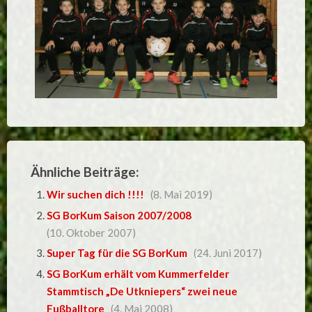
Ähnliche Beiträge:
Wir suchen dich !!!!
(8. Mai 2019)
SG BorKum Saison 2007/2008
(10. Oktober 2007)
Super Tag für die SG BorKum
(24. Juni 2017)
SG BorKum erhält vom Kummerfelder
Stammtisch „De Utkniepers“ zwei neue
Fußballtore
(4. Mai 2008)