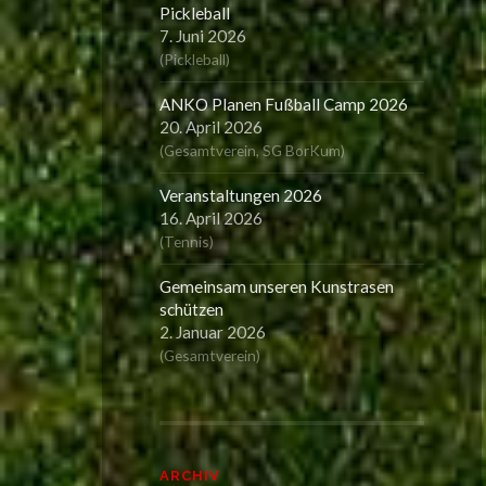
Pickleball
7. Juni 2026
(
Pickleball
)
ANKO Planen Fußball Camp 2026
20. April 2026
(
Gesamtverein
,
SG BorKum
)
Veranstaltungen 2026
16. April 2026
(
Tennis
)
Gemeinsam unseren Kunstrasen
schützen
2. Januar 2026
(
Gesamtverein
)
ARCHIV