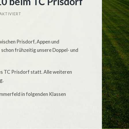
0 beim TC Prisdorf
FÜR
AKTIVIERT
BÜRGERMEISTERPOKAL
2010
BEIM
TC
PRISDORF
wischen Prisdorf, Appen und
 schon frühzeitig unsere Doppel- und
s TC Prisdorf statt. Alle weiteren
g.
Kummerfeld in folgenden Klassen