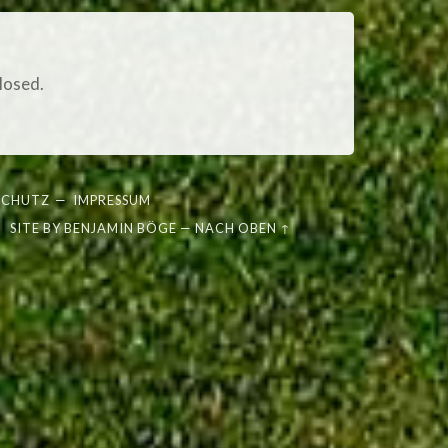
losed.
SCHUTZ
—
IMPRESSUM
SITE BY
BENJAMIN BÖGE
—
NACH OBEN ↑