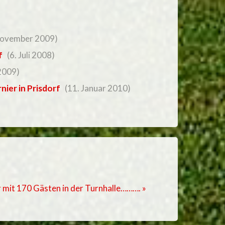
)
November 2009)
f
(6. Juli 2008)
 2009)
ier in Prisdorf
(11. Januar 2010)
r mit 170 Gästen in der Turnhalle………. »