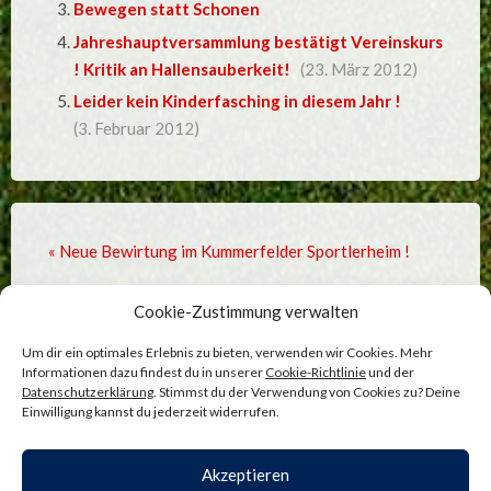
Bewegen statt Schonen
Jahreshauptversammlung bestätigt Vereinskurs
! Kritik an Hallensauberkeit!
(23. März 2012)
Leider kein Kinderfasching in diesem Jahr !
(3. Februar 2012)
« Neue Bewirtung im Kummerfelder Sportlerheim !
Großer Erfolg für die II. E-Jugend Fußballmannschaft
Cookie-Zustimmung verwalten
der SG Borkum! »
Um dir ein optimales Erlebnis zu bieten, verwenden wir Cookies. Mehr
Informationen dazu findest du in unserer
Cookie-Richtlinie
und der
Datenschutzerklärung
. Stimmst du der Verwendung von Cookies zu? Deine
Einwilligung kannst du jederzeit widerrufen.
Comments are closed.
Akzeptieren