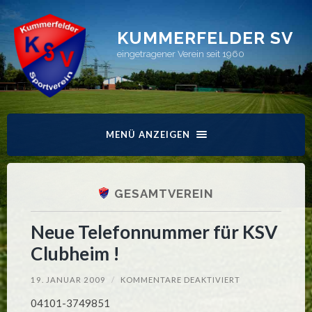
KUMMERFELDER SV
eingetragener Verein seit 1960
MENÜ ANZEIGEN
GESAMTVEREIN
Neue Telefonnummer für KSV
Clubheim !
FÜR
19. JANUAR 2009
/
KOMMENTARE DEAKTIVIERT
NEUE
TELEFONNUMME
04101-3749851
FÜR