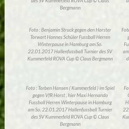
des SV Kummerfeld ROVA Cup © Claus
d
Bergmann
Foto : Benjamin Struck gegen den Horster
Fot
Torwart Hannes Schüler Fussball Herren
Winterpause in Hamburg am So.
Fu
22.01.2017 Hallenfussball Turnier des SV
am
Kummerfeld ROVA Cup © Claus Bergmann
d
Foto : Torben Hansen ( Kummerfeld ) im Spiel
Fo
gegen VfR Horst , hier Maxi Hernando
Fussball Herren Winterpause in Hamburg
H
am So. 22.01.2017 Hallenfussball Turnier
22
des SV Kummerfeld ROVA Cup © Claus
Ku
Bergmann