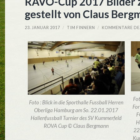
RAVO-Cup 2017 Bilder 
gestellt von Claus Berg
23. JANUAR 2017
/
TIM FINNERN
/
KOMMENTARE DE
Fot
Foto : Blick in die Sporthalle Fussball Herren
For
Oberliga Hamburg am So. 22.01.2017
F
Hallenfussball Turnier des SV Kummerfeld
H
ROVA Cup © Claus Bergmann
22
Ku