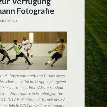
zur Verfügung
mann Fotografie
FÜR
AKTIVIERT
RAVO-
CUP
2017
BILDER
ZUR
VERFÜGUNG
GESTELLT
VON
CLAUS
BERGMANN
FOTOGRAFIE
o : Ali Yasar vom späteren Turniersieger
tis schiesst ein Tor im Gruppenpiel gegen
C Elmshorn , links Emre Akcan Fussball
erren Winterpause in Hamburg am So.
.01.2017 Hallenfussball Turnier des SV
mmerfeld ROVA Cup © Claus Bergmann