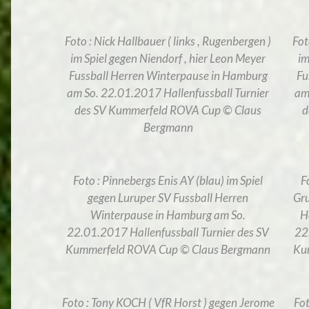
Foto : Nick Hallbauer ( links , Rugenbergen )
Fot
im Spiel gegen Niendorf , hier Leon Meyer
im
Fussball Herren Winterpause in Hamburg
Fu
am So. 22.01.2017 Hallenfussball Turnier
am
des SV Kummerfeld ROVA Cup © Claus
d
Bergmann
Foto : Pinnebergs Enis AY (blau) im Spiel
F
gegen Luruper SV Fussball Herren
Gru
Winterpause in Hamburg am So.
H
22.01.2017 Hallenfussball Turnier des SV
22
Kummerfeld ROVA Cup © Claus Bergmann
Ku
Foto : Tony KOCH ( VfR Horst ) gegen Jerome
Fot