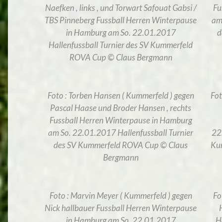
Naefken , links , und Torwart Safouat Gabsi /
Fu
TBS Pinneberg Fussball Herren Winterpause
am
in Hamburg am So. 22.01.2017
d
Hallenfussball Turnier des SV Kummerfeld
ROVA Cup © Claus Bergmann
Foto : Torben Hansen ( Kummerfeld ) gegen
Fot
Pascal Haase und Broder Hansen , rechts
Fussball Herren Winterpause in Hamburg
am So. 22.01.2017 Hallenfussball Turnier
22
des SV Kummerfeld ROVA Cup © Claus
Ku
Bergmann
Foto : Marvin Meyer ( Kummerfeld ) gegen
Fo
Nick hallbauer Fussball Herren Winterpause
in Hamburg am So. 22.01.2017
H