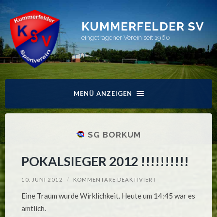
KUMMERFELDER SV
eingetragener Verein seit 1960
MENÜ ANZEIGEN
SG BORKUM
POKALSIEGER 2012 !!!!!!!!!!
FÜR
10. JUNI 2012
/
KOMMENTARE DEAKTIVIERT
POKALSIEGER
2012
Eine Traum wurde Wirklichkeit. Heute um 14:45 war es
!!!!!!!!!!
amtlich.