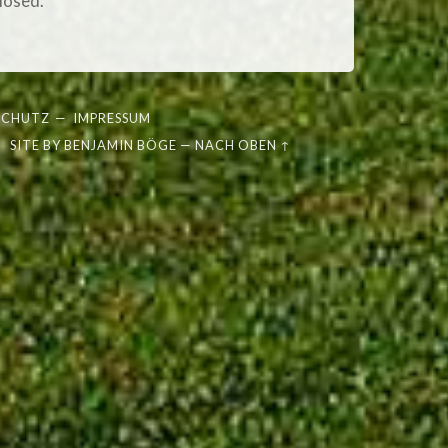
losed.
SCHUTZ
—
IMPRESSUM
SITE BY
BENJAMIN BÖGE
—
NACH OBEN ↑