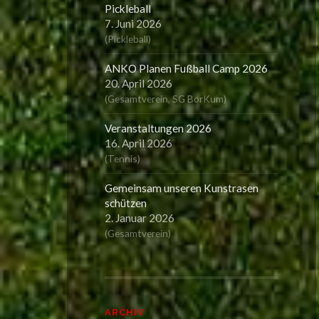
Pickleball
7. Juni 2026
(
Pickleball
)
ANKO Planen Fußball Camp 2026
20. April 2026
(
Gesamtverein
,
SG BorKum
)
Veranstaltungen 2026
16. April 2026
(
Tennis
)
Gemeinsam unseren Kunstrasen
schützen
2. Januar 2026
(
Gesamtverein
)
ARCHIV