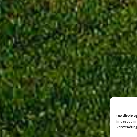
Um dir ein o
findest du i
Verwendung v