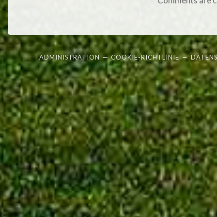
Comments are c
ADMINISTRATION
—
COOKIE-RICHTLINIE
—
DATEN