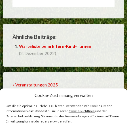
Ähnliche Beiträge:
Warteliste beim Eltern-Kind-Turnen
(2. Dezember 2022)
« Veranstaltungen 2025
Cookie-Zustimmung verwalten
Gemeinsam unseren Kunstrasen schützen »
Um dir ein optimales Erlebnis zu bieten, verwenden wir Cookies. Mehr
Informationen dazu findest du in unserer
Cookie-Richtlinie
und der
Datenschutzerklärung
. Stimmst du der Verwendung von Cookies zu? Deine
Einwilligung kannst du jederzeit widerrufen.
Comments are closed.