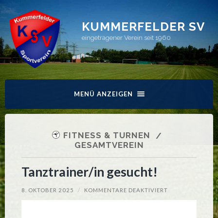
KUMMERFELDER SV
eingetragener Verein seit 1960
MENÜ ANZEIGEN
FITNESS & TURNEN
GESAMTVEREIN
Tanztrainer/in gesucht!
FÜR
8. OKTOBER 2025
/
KOMMENTARE DEAKTIVIERT
TANZTRAINER/I
GESUCHT!